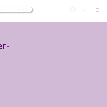
lgoods-Events
Log In
r-