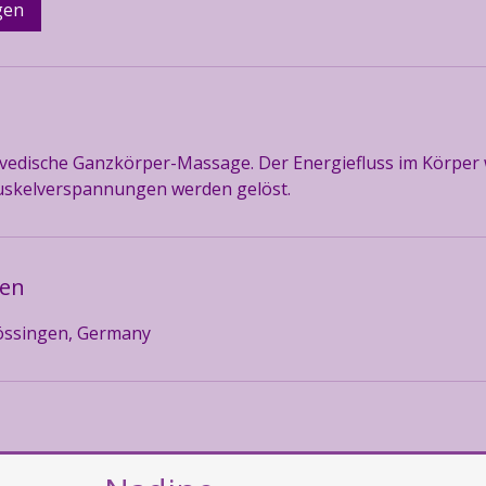
d
gen
-
1
S
t
d
3
rvedische Ganzkörper-Massage. Der Energiefluss im Körper 
0
skelverspannungen werden gelöst.
M
i
n
ben
.
össingen, Germany