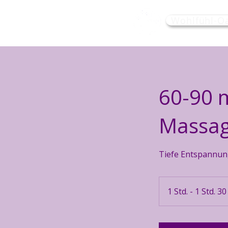
Wohlfühl-O
60-90 
Massa
Tiefe Entspannun
1 Std. - 1 Std. 30