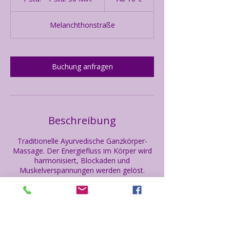
S
t
Melanchthonstraße
d
-
1
S
Buchung anfragen
t
d
3
0
M
i
Beschreibung
n
.
Traditionelle Ayurvedische Ganzkörper-
Massage. Der Energiefluss im Körper wird
harmonisiert, Blockaden und
Muskelverspannungen werden gelöst.
Kontaktangaben