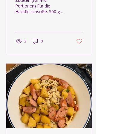
Zutaten (für 4–6
Portionen) Für die
Hackfleischsoße: 500 g
Hackfleisch 2–3 Karotten,
fein gerieben oder
gewürfelt 1 Zwiebel, fein
gewürfelt 2 Dosen
gehackte Tomaten 1 EL
3
0
Butterschmalz 1 Handvoll
frische Petersilie, gehackt
1 EL frischer Basilikum,
gehackt 1 TL Oregano
Salz und Pfeffer Für die
Béchamelsoße: 50 g
Butterschmalz 50 g Mehl
600 ml Milch Salz und
Pfeffer Außerdem:
Lasagneblätter 200–250 g
geriebener Käse
Zubereitung Das
Butterschmalz in einer
großen Pfanne erhitzen
und die Zwiebel...