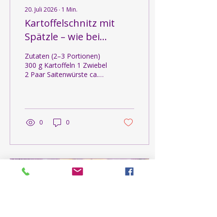
20. Juli 2026
∙
1
Min.
Kartoffelschnitz mit
Spätzle – wie bei
Muttern ❤️
Zutaten (2–3 Portionen)
300 g Kartoffeln 1 Zwiebel
2 Paar Saitenwürste ca.
200–250 g frischer
Spätzleteig 1 Liter Wasser
2 EL Essig Salz Pfeffer
Etwas Öl zum Anbraten
Petersilie (optional)
0
0
Zubereitung Die Zwiebel
fein würfeln und die
Kartoffeln schälen und in
mundgerechte Würfel
schneiden. Etwas Öl in
einem Topf erhitzen.
Zuerst die Zwiebeln glasig
bis goldbraun anbraten.
Die Kartoffelwürfel
dazugeben und