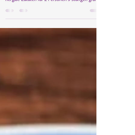
Manchmal entstehen die besten Gerichte
spontan aus dem, was der Kühlschrank noch
hergibt. Zutaten für 2 Personen 5 Stangen grüner
Spargel 1 Zwiebel 1 EL Pesto 100 ml Sahne 40–
50 g frisch geriebener Parmesan ca. 300 g
gekochter Reis vom Vortag etwas Zitronensaft
(frisch oder aus der Flasche) 1 EL Olivenöl Salz
und Pfeffer Zubereitung Die Zwiebel fein würfeln
und den Spargel in mundgerechte Stücke
schneiden. Olivenöl in einer Pfanne erhitzen. Die
Zwiebel glasig andünsten und an