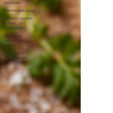
Backstube
Ofenfreuden salzig
Desserts, Kuchen
& feine
Süßspeisen
Antipasti &
italienischer
Genuss
Gesund und
nährstoffreich