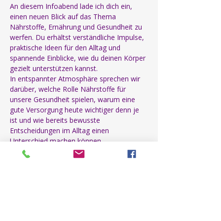
An diesem Infoabend lade ich dich ein, 
einen neuen Blick auf das Thema 
Nährstoffe, Ernährung und Gesundheit zu 
werfen. Du erhältst verständliche Impulse, 
praktische Ideen für den Alltag und 
spannende Einblicke, wie du deinen Körper 
gezielt unterstützen kannst.
In entspannter Atmosphäre sprechen wir 
darüber, welche Rolle Nährstoffe für 
unsere Gesundheit spielen, warum eine 
gute Versorgung heute wichtiger denn je 
ist und wie bereits bewusste 
Entscheidungen im Alltag einen 
Unterschied machen können.
Das erwartet dich
🌿 Nährstoff-Impuls mit aktuellem Wissen 
rund um die Versorgung des Körpers
💜 Praktische Tipps für mehr Energie und 
Wohlbefinden im Alltag
Mehr anzeigen