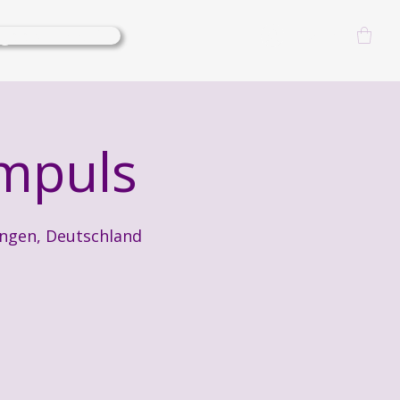
lgoods-Events
Log In
impuls
ingen, Deutschland