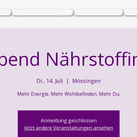
ase
Ayurveda Massagen
Mein Kochbuch
Fee
bend Nährstoff
Di., 14. Juli
  |  
Mössingen
Mehr Energie. Mehr Wohlbefinden. Mehr Du.
Anmeldung geschlossen
Jetzt andere Veranstaltungen ansehen