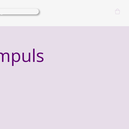
lgoods-Events
Log In
impuls