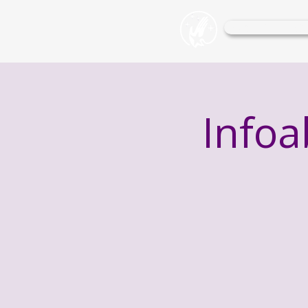
Wohlfühl-O
Infoa