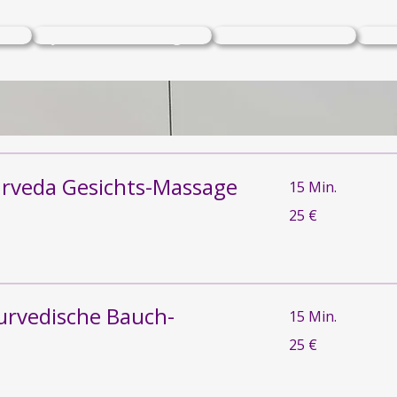
ase
Ayurveda Massagen
Mein Kochbuch
Fee
urveda Gesichts-Massage
15 Min.
25
25 €
Euro
urvedische Bauch-
15 Min.
25
25 €
Euro