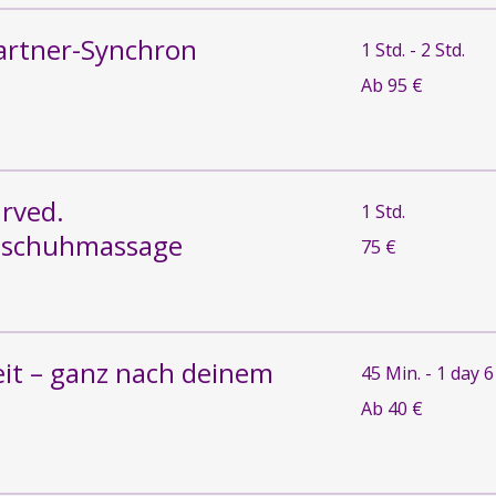
artner-Synchron
1 Std. - 2 Std.
Ab
Ab 95 €
95
Euro
rved.
1 Std.
dschuhmassage
75
75 €
Euro
it – ganz nach deinem
45 Min. - 1 day 6
Ab
Ab 40 €
40
Euro