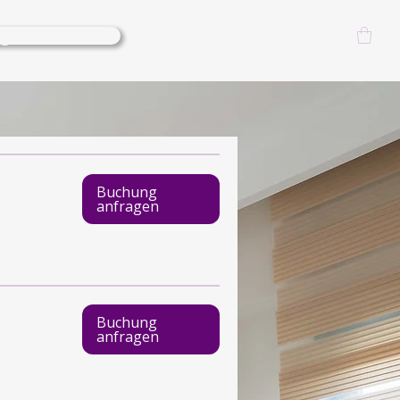
lgoods-Events
Log In
Buchung
anfragen
Buchung
anfragen