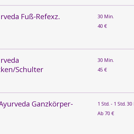
urveda Fuß-Refexz.
30 Min.
40
40 €
Euro
urveda
30 Min.
ken/Schulter
45
45 €
Euro
 Ayurveda Ganzkörper-
1 Std. - 1 Std. 30
Ab
Ab 70 €
70
Euro